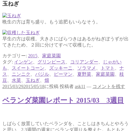
玉ねぎ
晩生の方は育ち盛り。もう追肥もいらなそう。
早生の方は収穫。大きさにばらつきはあるがねぎぼうずが出
てきたため、２回に分けてすべて収穫した。
カテゴリー:
2015
、
家庭菜園
タグ:
インゲン
、
グリンピース
、
コリアンダー
、
じゃがい
も
、
スイートコーン
、
ズッキーニ
、
ソラマメ
、
トマト
、
ナ
ス
、
ニンニク
、
バジル
、
ピーマン
、
夏野菜
、
家庭菜園
、
枝
豆
、
水菜
、
玉ねぎ
、
畑
2015/03/29
2015/05/18
に投稿
投稿者
ask11
—
コメントを残す
ベランダ菜園レポート 2015/03 3週目
しばらく放置していたベランダを、ことしはきちんとやろう
と思い、2,3週間の週末にベランダ周りを整えた。もともと