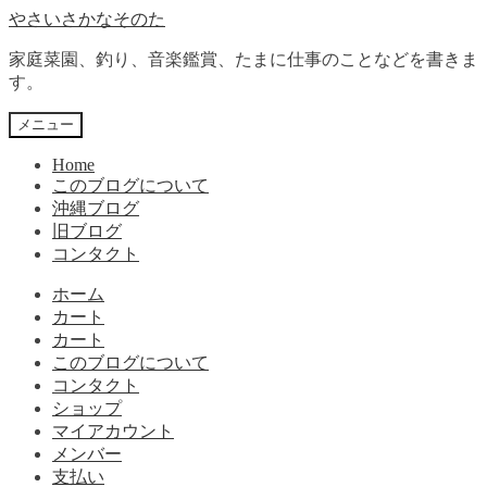
ナ
コ
やさいさかなそのた
ビ
ン
家庭菜園、釣り、音楽鑑賞、たまに仕事のことなどを書きま
ゲ
テ
す。
ー
ン
シ
ツ
メニュー
ョ
へ
ン
ス
Home
へ
キ
このブログについて
ス
ッ
沖縄ブログ
キ
プ
旧ブログ
ッ
コンタクト
プ
ホーム
カート
カート
このブログについて
コンタクト
ショップ
マイアカウント
メンバー
支払い