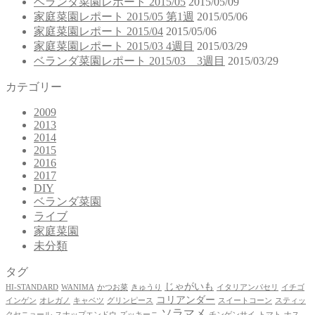
ベランダ菜園レポート 2015/05
2015/05/09
家庭菜園レポート 2015/05 第1週
2015/05/06
家庭菜園レポート 2015/04
2015/05/06
家庭菜園レポート 2015/03 4週目
2015/03/29
ベランダ菜園レポート 2015/03 3週目
2015/03/29
カテゴリー
2009
2013
2014
2015
2016
2017
DIY
ベランダ菜園
ライブ
家庭菜園
未分類
タグ
じゃがいも
HI-STANDARD
WANIMA
かつお菜
きゅうり
イタリアンパセリ
イチゴ
コリアンダー
インゲン
オレガノ
キャベツ
グリンピース
スイートコーン
スティッ
ソラマメ
クセニョール
スナップエンドウ
ズッキーニ
チンゲンサイ
トマト
ナス