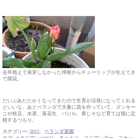
去年植えて発芽しなかった球根からチューリップが生えてき
て開花。
だいぶあたたかくなってきたので生育が活発になってくれる
といいな。あとベランダで大量に苗を作っていて、ズッキー
ニや枝豆、水菜、落花生、バジル、青じそなど育てば畑に定
植するつもり。
カテゴリー:
2015
、
ベランダ菜園
タグ:
イタリアンパセリ
、
きゅうり
、
コリアンダー
、
スナッ