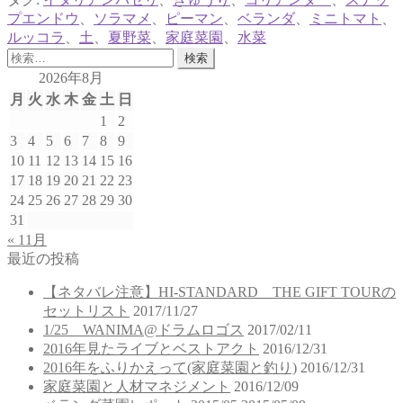
プエンドウ
、
ソラマメ
、
ピーマン
、
ベランダ
、
ミニトマト
、
ルッコラ
、
土
、
夏野菜
、
家庭菜園
、
水菜
検
索:
2026年8月
月
火
水
木
金
土
日
1
2
3
4
5
6
7
8
9
10
11
12
13
14
15
16
17
18
19
20
21
22
23
24
25
26
27
28
29
30
31
« 11月
最近の投稿
【ネタバレ注意】HI-STANDARD THE GIFT TOURの
セットリスト
2017/11/27
1/25 WANIMA@ドラムロゴス
2017/02/11
2016年見たライブとベストアクト
2016/12/31
2016年をふりかえって(家庭菜園と釣り)
2016/12/31
家庭菜園と人材マネジメント
2016/12/09