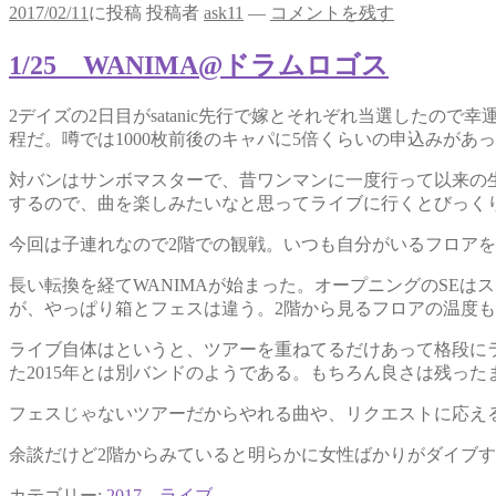
2017/02/11
に投稿
投稿者
ask11
—
コメントを残す
1/25 WANIMA@ドラムロゴス
2デイズの2日目がsatanic先行で嫁とそれぞれ当選したの
程だ。噂では1000枚前後のキャパに5倍くらいの申込みがあ
対バンはサンボマスターで、昔ワンマンに一度行って以来の
するので、曲を楽しみたいなと思ってライブに行くとびっくり
今回は子連れなので2階での観戦。いつも自分がいるフロア
長い転換を経てWANIMAが始まった。オープニングのSEはス
が、やっぱり箱とフェスは違う。2階から見るフロアの温度
ライブ自体はというと、ツアーを重ねてるだけあって格段に
た2015年とは別バンドのようである。もちろん良さは残っ
フェスじゃないツアーだからやれる曲や、リクエストに応え
余談だけど2階からみていると明らかに女性ばかりがダイブ
カテゴリー:
2017
、
ライブ