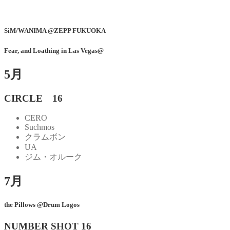
SiM/WANIMA @ZEPP FUKUOKA
Fear, and Loathing in Las Vegas@
5月
CIRCLE 16
CERO
Suchmos
クラムボン
UA
ジム・オルーク
7月
the Pillows @Drum Logos
NUMBER SHOT 16