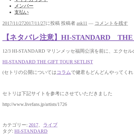
メンバー
支払い
2017/11/27
2017/11/27
に投稿
投稿者
ask11
—
コメントを残す
【ネタバレ注意】HI-STANDARD THE
12/3 HI-STANDARD マリンメッセ福岡公演を前に
HI-STANDARD THE GIFT TOUR SETLIST
(セトリの公開については
コラム
で健君もどんどんやってくれ
セトリは下記サイトを参考にさせていただきました
http://www.livefans.jp/artists/1726
カテゴリー:
2017
、
ライブ
タグ:
HI-STANDARD