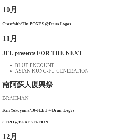
10月
Crossfaith/The BONEZ @Drum Logos
11月
JFL presents FOR THE NEXT
BLUE ENCOUNT
ASIAN KUNG-FU GENERATION
南阿蘇大復興祭
BRAHMAN
Ken Yokoyama/10-FEET @Drum Logos
CERO @BEAT STATION
12月