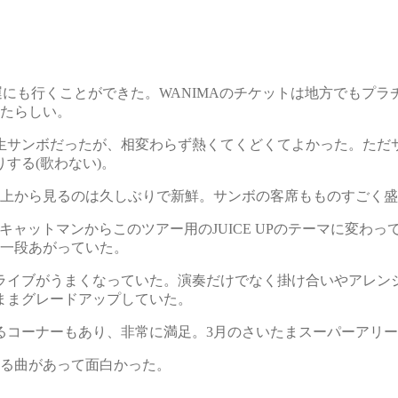
で幸運にも行くことができた。WANIMAのチケットは地方でも
ったらしい。
生サンボだったが、相変わらず熱くてくどくてよかった。ただ
する(歌わない)。
を上から見るのは久しぶりで新鮮。サンボの客席もものすごく
キャットマンからこのツアー用のJUICE UPのテーマに変わっ
も一段あがっていた。
ライブがうまくなっていた。演奏だけでなく掛け合いやアレン
たままグレードアップしていた。
るコーナーもあり、非常に満足。3月のさいたまスーパーアリ
する曲があって面白かった。