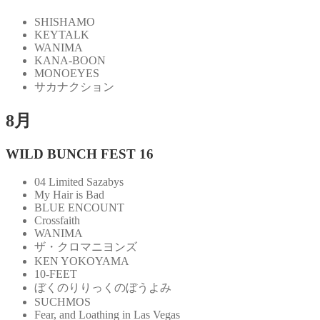
SHISHAMO
KEYTALK
WANIMA
KANA-BOON
MONOEYES
サカナクション
8月
WILD BUNCH FEST 16
04 Limited Sazabys
My Hair is Bad
BLUE ENCOUNT
Crossfaith
WANIMA
ザ・クロマニヨンズ
KEN YOKOYAMA
10-FEET
ぼくのりりっくのぼうよみ
SUCHMOS
Fear, and Loathing in Las Vegas